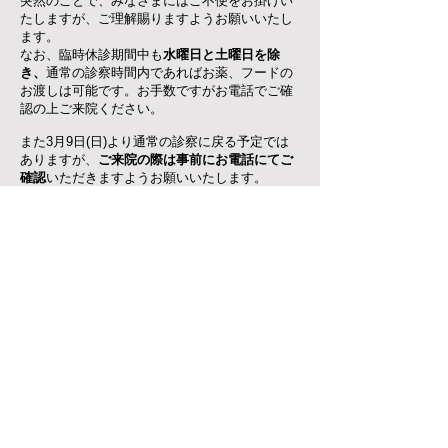
突然のことで、みなさまにはご不便をお掛けい
たしますが、ご理解賜りますようお願いいたし
ます。
なお、臨時休診期間中も
水曜日と土曜日を除
き、
通常の診察時間内であればお薬、フードの
お渡しは可能です。お手数ですがお電話でご確
認の上ご来院ください。
また3月9日(日)より通常の診察に戻る予定では
ありますが、
ご来院の際は事前にお電話にてご
確認
いただきますようお願いいたします。​
​夏季休暇のお知らせ
2025年 7月12
日
当院は8月20日(水)から8月24日(日)
まで夏季休暇をいただきます。
​8月25日(月)から通常の営業時間に
戻ります。詳しくは診察カレンダー
をご確認ください。